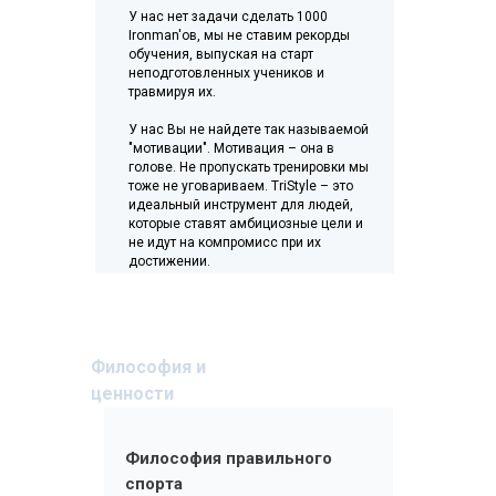
У нас нет задачи сделать 1000
Ironman'ов, мы не ставим рекорды
обучения, выпуская на старт
неподготовленных учеников и
травмируя их.
У нас Вы не найдете так называемой
"мотивации". Мотивация – она в
голове. Не пропускать тренировки мы
тоже не уговариваем. TriStyle – это
идеальный инструмент для людей,
которые ставят амбициозные цели и
не идут на компромисс при их
достижении.
Философия и
ценности
Философия правильного
спорта